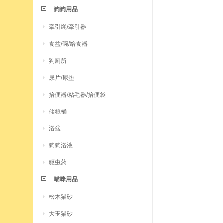
狗狗用品
牵引绳/牵引器
食盆/碗/给食器
狗厕所
尿片/尿垫
拾便器/粘毛器/拾便袋
储粮桶
浴盆
狗狗浴液
驱虫药
喵咪用品
松木猫砂
大玉猫砂