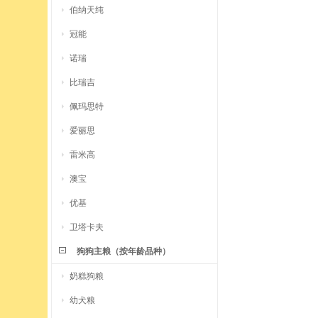
伯纳天纯
冠能
诺瑞
比瑞吉
佩玛思特
爱丽思
雷米高
澳宝
优基
卫塔卡夫
狗狗主粮（按年龄品种）
奶糕狗粮
幼犬粮