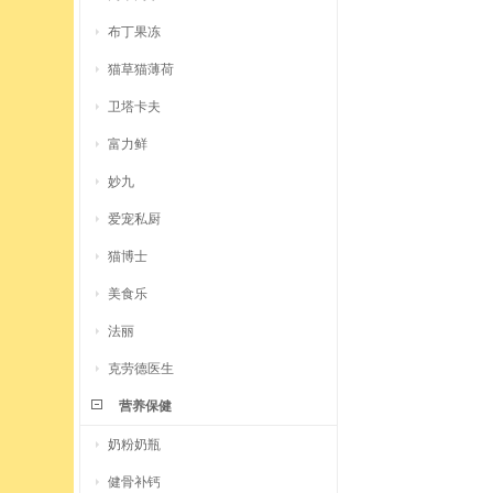
布丁果冻
猫草猫薄荷
卫塔卡夫
富力鲜
妙九
爱宠私厨
猫博士
美食乐
法丽
克劳德医生
营养保健
奶粉奶瓶
健骨补钙