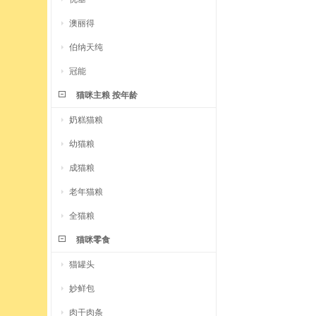
澳丽得
伯纳天纯
冠能
猫咪主粮 按年龄
奶糕猫粮
幼猫粮
成猫粮
老年猫粮
全猫粮
猫咪零食
猫罐头
妙鲜包
肉干肉条