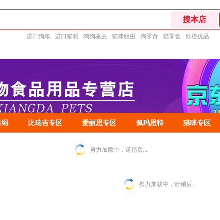
进口狗粮
进口猫粮
狗狗驱虫
猫咪驱虫
狗零食
猫零食
欣橙优品
引绳
比瑞吉专区
爱丽思专区
佩玛思特
猫咪专区
努力加载中，请稍后...
努力加载中，请稍后...