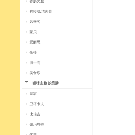
香肠火腿
狗咬胶/洁齿骨
风来客
蒙贝
爱丽思
毫棒
博士高
美食乐
猫咪主粮 按品牌
皇家
卫塔卡夫
比瑞吉
佩玛思特
优基