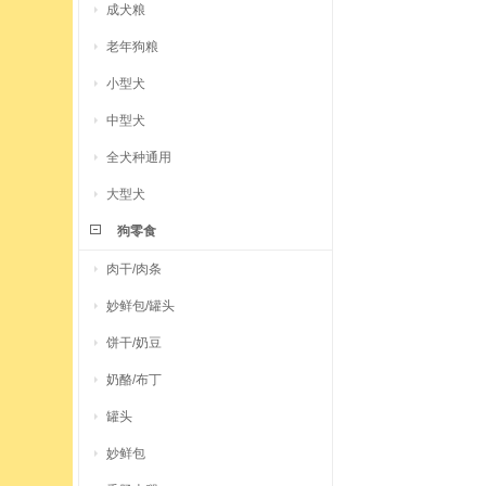
成犬粮
老年狗粮
小型犬
中型犬
全犬种通用
大型犬
狗零食
肉干/肉条
妙鲜包/罐头
饼干/奶豆
奶酪/布丁
罐头
妙鲜包